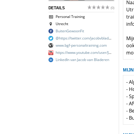
Naa
(0)
DETAILS
Utr
tra
Personal Training
inf
Utrecht
BuitenGewoonFit
Mij
@https://twitter.com/jacobvbladeren
ook
www.bgf-personaltraining.com
mot
https://www.youtube.com/user/JvB119
LinkedIn van Jacob van Bladeren
MIJN
- A
- H
- S
- A
- Be
- B