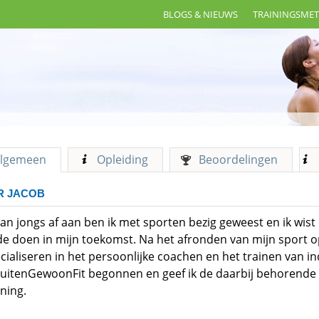
BLOGS & NIEUWS
TRAININGSME
lgemeen
Opleiding
Beoordelingen
R JACOB
van jongs af aan ben ik met sporten bezig geweest en ik wist 
de doen in mijn toekomst. Na het afronden van mijn sport op
cialiseren in het persoonlijke coachen en het trainen van i
BuitenGewoonFit begonnen en geef ik de daarbij behorende
ining.