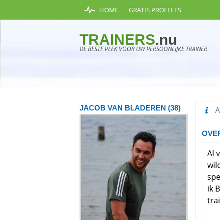
HOME
GRATIS PROEFLES
TRAINERS
.nu
DE BESTE PLEK VOOR UW PERSOONLIJKE TRAINER
JACOB VAN BLADEREN
(38)
A
OVE
Al 
wil
spe
ik 
tra